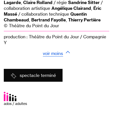
Lagarde
,
Claire Rolland
/ régie
Sandrine Sitter
/
collaboration artistique
Angélique Clairand
,
Éric
Massé
/ collaboration technique
Quentin
Chambeaud
,
Bertrand Fayolle
,
Thierry Pertière
© Théâtre du Point du Jour
production : Théâtre du Point du Jour / Compagnie
Y
voir moins
spectacle terminé
ados / adultes