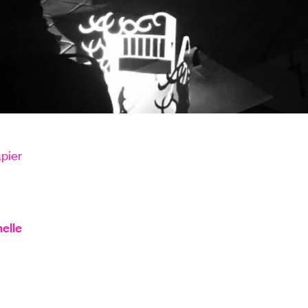
pier
elle