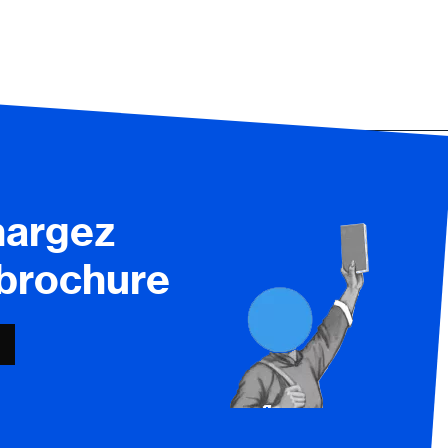
hargez
 brochure