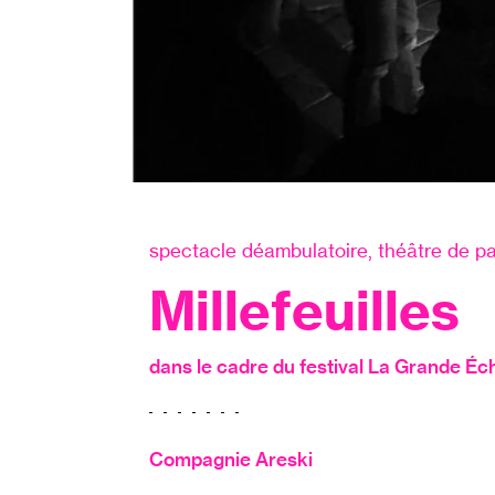
spectacle déambulatoire, théâtre de pa
Millefeuilles
dans le cadre du festival La Grande Éch
Compagnie Areski