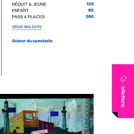
12€
RÉDUIT & JEUNE
8€
ENFANT
36€
PASS 4 PLACES
détail des tarifs
Autour du spectacle
billetterie