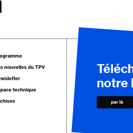
rogramme
Téléc
s nouvelles du TPV
wsletter
notre
pace technique
chives
par là