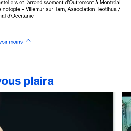
asteliers et l’arrondissement d’Outremont à Montréal,
inotopie – Villemur-sur-Tarn, Association Teotihua /
onal d’Occitanie
voir moins
ous plaira