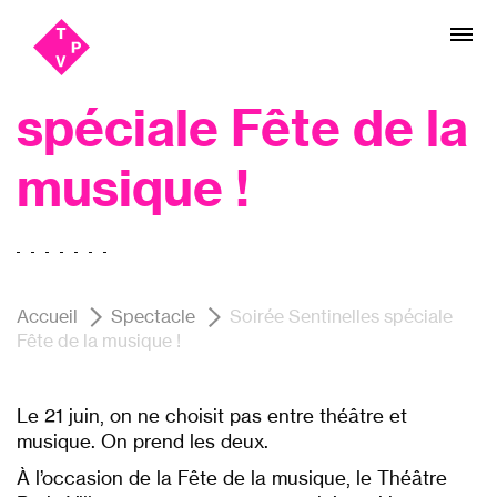
Aller
Aller au
au
contenu
Soirée Sentinelles
menu
spéciale Fête de la
musique !
Accueil
Spectacle
Soirée Sentinelles spéciale
Fête de la musique !
Le 21 juin, on ne choisit pas entre théâtre et
musique. On prend les deux.
À l’occasion de la Fête de la musique, le Théâtre