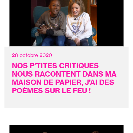
28 octobre 2020
NOS P’TITES CRITIQUES
NOUS RACONTENT DANS MA
MAISON DE PAPIER, J’AI DES
POÈMES SUR LE FEU !