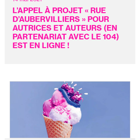
L’APPEL À PROJET « RUE
D’AUBERVILLIERS » POUR
AUTRICES ET AUTEURS (EN
PARTENARIAT AVEC LE 104)
EST EN LIGNE !