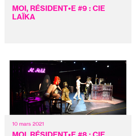
MOI, RÉSIDENT•E #9 : CIE
LAÏKA
10 mars 2021
MOI, RÉSIDENT•E #8 : CIE